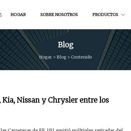
.
HOGAR
SOBRE NOSOTROS
PRODUCTOS
Blog
Hogar
>
Blog
>
Contenido
, Kia, Nissan y Chrysler entre los
as Carreteras de EE. UU. emitió múltiples retiradas del