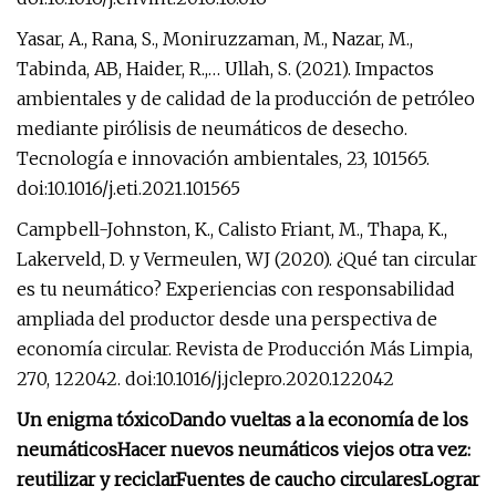
Yasar, A., Rana, S., Moniruzzaman, M., Nazar, M.,
Tabinda, AB, Haider, R.,… Ullah, S. (2021). Impactos
ambientales y de calidad de la producción de petróleo
mediante pirólisis de neumáticos de desecho.
Tecnología e innovación ambientales, 23, 101565.
doi:10.1016/j.eti.2021.101565
Campbell-Johnston, K., Calisto Friant, M., Thapa, K.,
Lakerveld, D. y Vermeulen, WJ (2020). ¿Qué tan circular
es tu neumático? Experiencias con responsabilidad
ampliada del productor desde una perspectiva de
economía circular. Revista de Producción Más Limpia,
270, 122042. doi:10.1016/j.jclepro.2020.122042
Un enigma tóxico
Dando vueltas a la economía de los
neumáticos
Hacer nuevos neumáticos viejos otra vez:
reutilizar y reciclar
Fuentes de caucho circulares
Lograr