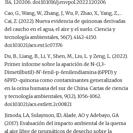
314, 120206. doi:10.1016/j.envpol.2022.120206
Cao, G., Wang, W., Zhang, J., Wu, P., Zhao, X., Yang, Z.,…
Cai, Z. (2022). Nueva evidencia de quinonas derivadas
del caucho en el agua, el aire y el suelo. Ciencia y
tecnología ambientales, 56(7), 4142-4150.
doi:10.1021/acs.est.1c07376
Du, B., Liang, B., Li, Y., Shen, M., Liu, L. y Zeng, L. (2022).
Primer informe sobre la aparición de N-(1,3-
Dimetilbutil)-N′-fenil-p-fenilendiamina (6PPD) y
6PPD-quinona como contaminantes generalizados
en la orina humana del sur de China. Cartas de ciencia
y tecnología ambientales, 9(12), 1056-1062.
doi:10.1021/acs.estlett.2c00821
Jimoda, LA, Sulaymon, ID, Alade, AO y Adebayo, GA
(2017). Evaluación del impacto ambiental de la quema
al aire libre de neumáticos de desecho sobre la