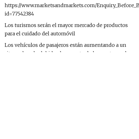
https://www.marketsandmarkets.com/Enquiry_Before_
id=77542384
Los turismos serán el mayor mercado de productos
para el cuidado del automóvil
Los vehículos de pasajeros están aumentando a un
ritmo elevado debido al aumento de las ventas en la
región de Asia Pacífico. También hay un mercado cada
vez mayor para los coches usados. Los coches usados ​​
obtienen un buen valor sólo cuando se venden en
buenas condiciones. Por lo tanto, para mantener el
automóvil en buenas condiciones durante mucho
tiempo y también para mantener el valor de reventa
del automóvil lo más alto posible. Se espera que esto
impulse la demanda de productos para el cuidado.
Además, las ventas de automóviles premium y de lujo
han aumentado significativamente a nivel mundial,