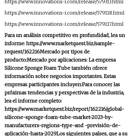
https://www.innovations-i.com/release/579313.html
https://www.innovations-i.com/release/579118.html
https://www.innovations-i.com/release/579117.html
Para un análisis competitivo en profundidad, lea un
informe: https://www.marketquest.biz/sample-
request/162216
Mercado por tipos de
producto:
Mercado por aplicaciones:
La empresa
Silicone Sponge Foam Tube también ofrece
información sobre negocios importantes. Estas
empresas participantes incluyen:
Para conocer las
próximas tendencias y perspectivas de la industria,
lea el informe completo:
https://www.marketquest.biz/report/162216/global-
silicone-sponge-foam-tube-market-2023-by-
manufacturers-regions-type-and -previsión-de-
aplicación-hasta-2029
Los siguientes países, que a su