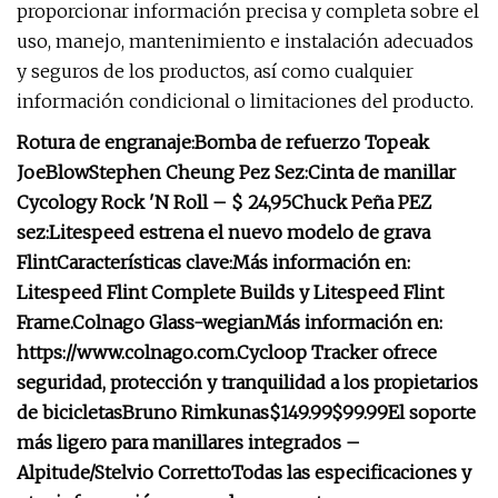
proporcionar información precisa y completa sobre el
uso, manejo, mantenimiento e instalación adecuados
y seguros de los productos, así como cualquier
información condicional o limitaciones del producto.
Rotura de engranaje:
Bomba de refuerzo Topeak
JoeBlow
Stephen Cheung Pez Sez:
Cinta de manillar
Cycology Rock 'N Roll – $ 24,95
Chuck Peña PEZ
sez:
Litespeed estrena el nuevo modelo de grava
Flint
Características clave:
Más información en:
Litespeed Flint Complete Builds y Litespeed Flint
Frame.
Colnago Glass-wegian
Más información en:
https://www.colnago.com.
Cycloop Tracker ofrece
seguridad, protección y tranquilidad a los propietarios
de bicicletas
Bruno Rimkunas
$149.99
$99.99
El soporte
más ligero para manillares integrados –
Alpitude/Stelvio Corretto
Todas las especificaciones y