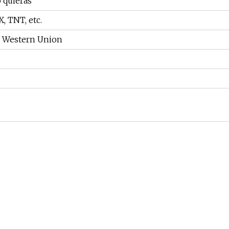
 quieras
, TNT, etc.
al, Western Union