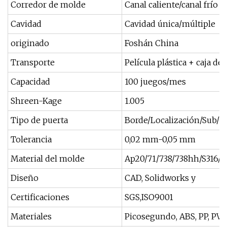
Corredor de molde
Canal caliente/canal frío
Cavidad
Cavidad única/múltiple
originado
Foshán China
Transporte
Película plástica + caja d
Capacidad
100 juegos/mes
Shreen-Kage
1.005
Tipo de puerta
Borde/Localización/Sub/Pu
Tolerancia
0,02 mm-0,05 mm
Material del molde
Ap20/71/738/738hh/S316/Nak8
Diseño
CAD, Solidworks y
Certificaciones
SGS,ISO9001
Materiales
Picosegundo, ABS, PP, PVC